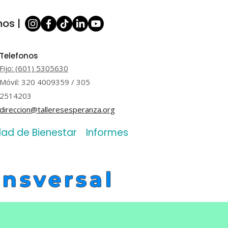
os |
Telefonos
Fijo: (601) 5305630
Móvil: 320 4009359 / 305
2514203
direccion@talleresesperanza.org
dad de Bienestar
Informes de Gestión
Contac
ansversal