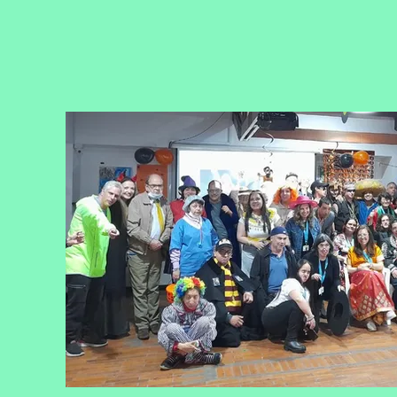
s con el bienestar integral de nuestros a
es de apoyo transversal se encuentran int
s