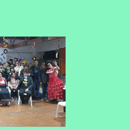
prendices, las
egradas por: